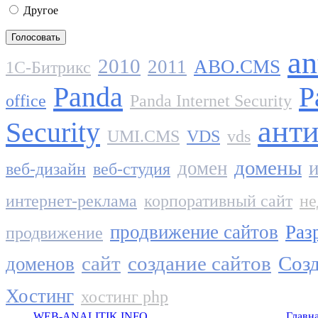
Другое
an
2010
2011
ABO.CMS
1C-Битрикс
Panda
P
office
Panda Internet Security
ант
Security
UMI.CMS
VDS
vds
домены
домен
и
веб-дизайн
веб-студия
интернет-реклама
корпоративный сайт
не
продвижение сайтов
Раз
продвижение
сайт
создание сайтов
Созд
доменов
Хостинг
хостинг php
WEB-ANALITIK.INFO
Главн