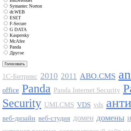
BitDefender
Symantec Norton
dr.WEB
ESET
F-Secure
G DATA
Kaspersky
McAfee
Panda
Другое
an
2010
2011
ABO.CMS
1C-Битрикс
Panda
P
office
Panda Internet Security
ант
Security
UMI.CMS
VDS
vds
домены
домен
и
веб-дизайн
веб-студия