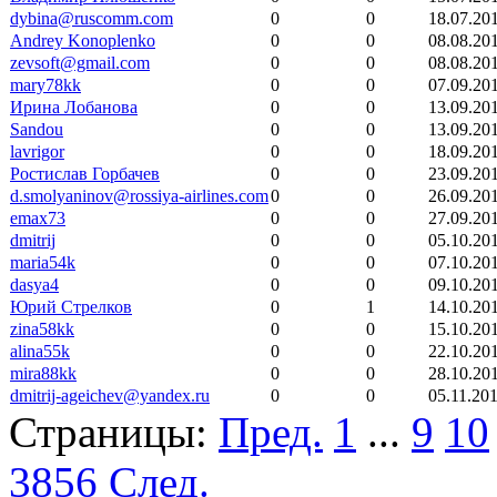
dybina@ruscomm.com
0
0
18.07.20
Andrey Konoplenko
0
0
08.08.20
zevsoft@gmail.com
0
0
08.08.20
mary78kk
0
0
07.09.20
Ирина Лобанова
0
0
13.09.20
Sandou
0
0
13.09.20
lavrigor
0
0
18.09.20
Ростислав Горбачев
0
0
23.09.20
d.smolyaninov@rossiya-airlines.com
0
0
26.09.20
emax73
0
0
27.09.20
dmitrij
0
0
05.10.20
maria54k
0
0
07.10.20
dasya4
0
0
09.10.20
Юрий Стрелков
0
1
14.10.20
zina58kk
0
0
15.10.20
alina55k
0
0
22.10.20
mira88kk
0
0
28.10.20
dmitrij-ageichev@yandex.ru
0
0
05.11.20
Страницы:
Пред.
1
...
9
10
3856
След.