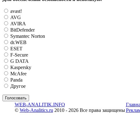
avast!
AVG
AVIRA
BitDefender
Symantec Norton
dr.WEB
ESET
F-Secure
G DATA
Kaspersky
McAfee
Panda
Другое
WEB-ANALITIK.INFO
Главн
©
Web-Analitics.ru
2010 - 2026 Все права защищены
Рекла