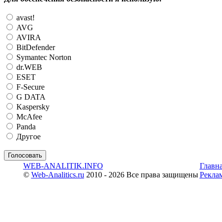
avast!
AVG
AVIRA
BitDefender
Symantec Norton
dr.WEB
ESET
F-Secure
G DATA
Kaspersky
McAfee
Panda
Другое
WEB-ANALITIK.INFO
Главн
©
Web-Analitics.ru
2010 - 2026 Все права защищены
Рекла