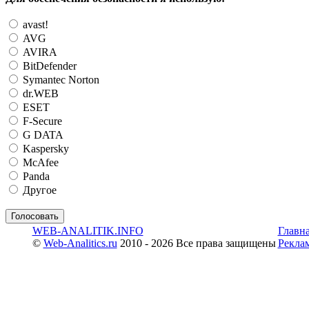
avast!
AVG
AVIRA
BitDefender
Symantec Norton
dr.WEB
ESET
F-Secure
G DATA
Kaspersky
McAfee
Panda
Другое
WEB-ANALITIK.INFO
Главн
©
Web-Analitics.ru
2010 - 2026 Все права защищены
Рекла