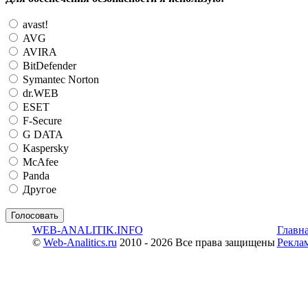
avast!
AVG
AVIRA
BitDefender
Symantec Norton
dr.WEB
ESET
F-Secure
G DATA
Kaspersky
McAfee
Panda
Другое
WEB-ANALITIK.INFO
Главн
©
Web-Analitics.ru
2010 - 2026 Все права защищены
Рекла