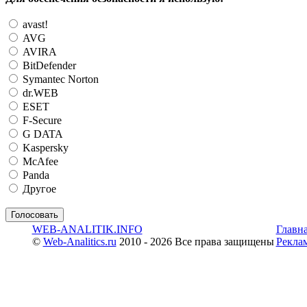
avast!
AVG
AVIRA
BitDefender
Symantec Norton
dr.WEB
ESET
F-Secure
G DATA
Kaspersky
McAfee
Panda
Другое
WEB-ANALITIK.INFO
Главн
©
Web-Analitics.ru
2010 - 2026 Все права защищены
Рекла