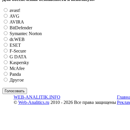
avast!
AVG
AVIRA
BitDefender
Symantec Norton
dr.WEB
ESET
F-Secure
G DATA
Kaspersky
McAfee
Panda
Другое
WEB-ANALITIK.INFO
Главн
©
Web-Analitics.ru
2010 - 2026 Все права защищены
Рекла