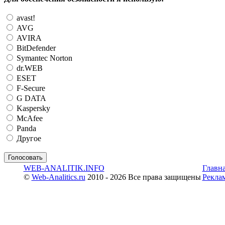
avast!
AVG
AVIRA
BitDefender
Symantec Norton
dr.WEB
ESET
F-Secure
G DATA
Kaspersky
McAfee
Panda
Другое
WEB-ANALITIK.INFO
Главн
©
Web-Analitics.ru
2010 - 2026 Все права защищены
Рекла