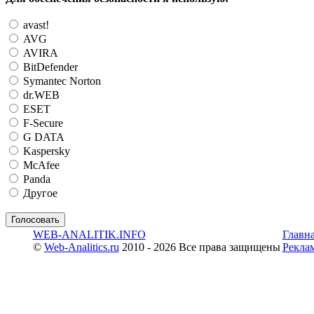
avast!
AVG
AVIRA
BitDefender
Symantec Norton
dr.WEB
ESET
F-Secure
G DATA
Kaspersky
McAfee
Panda
Другое
WEB-ANALITIK.INFO
Главн
©
Web-Analitics.ru
2010 - 2026 Все права защищены
Рекла