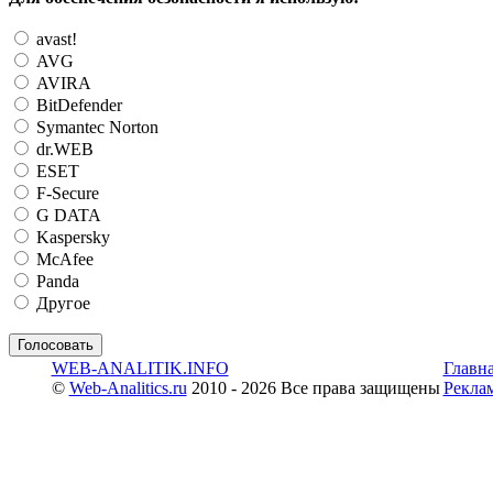
avast!
AVG
AVIRA
BitDefender
Symantec Norton
dr.WEB
ESET
F-Secure
G DATA
Kaspersky
McAfee
Panda
Другое
WEB-ANALITIK.INFO
Главн
©
Web-Analitics.ru
2010 - 2026 Все права защищены
Рекла