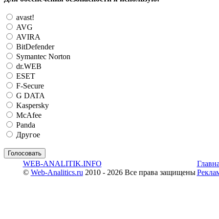
avast!
AVG
AVIRA
BitDefender
Symantec Norton
dr.WEB
ESET
F-Secure
G DATA
Kaspersky
McAfee
Panda
Другое
WEB-ANALITIK.INFO
Главн
©
Web-Analitics.ru
2010 - 2026 Все права защищены
Рекла