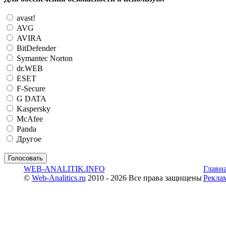
avast!
AVG
AVIRA
BitDefender
Symantec Norton
dr.WEB
ESET
F-Secure
G DATA
Kaspersky
McAfee
Panda
Другое
WEB-ANALITIK.INFO
Главн
©
Web-Analitics.ru
2010 - 2026 Все права защищены
Рекла