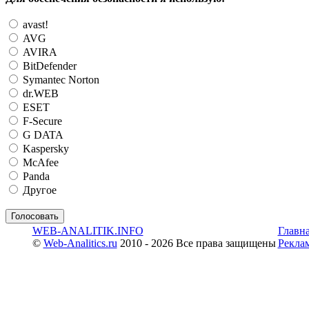
avast!
AVG
AVIRA
BitDefender
Symantec Norton
dr.WEB
ESET
F-Secure
G DATA
Kaspersky
McAfee
Panda
Другое
WEB-ANALITIK.INFO
Главн
©
Web-Analitics.ru
2010 - 2026 Все права защищены
Рекла