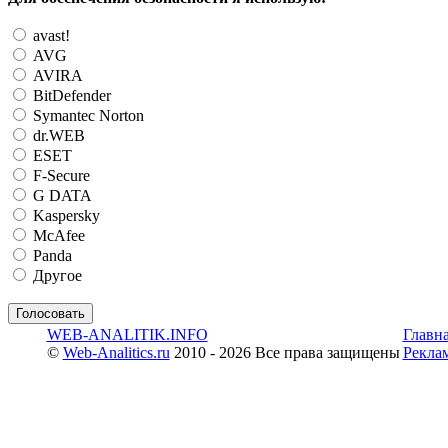
avast!
AVG
AVIRA
BitDefender
Symantec Norton
dr.WEB
ESET
F-Secure
G DATA
Kaspersky
McAfee
Panda
Другое
WEB-ANALITIK.INFO
Главн
©
Web-Analitics.ru
2010 - 2026 Все права защищены
Рекла