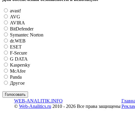
avast!
AVG
AVIRA
BitDefender
Symantec Norton
dr.WEB
ESET
F-Secure
G DATA
Kaspersky
McAfee
Panda
Другое
WEB-ANALITIK.INFO
Главн
©
Web-Analitics.ru
2010 - 2026 Все права защищены
Рекла