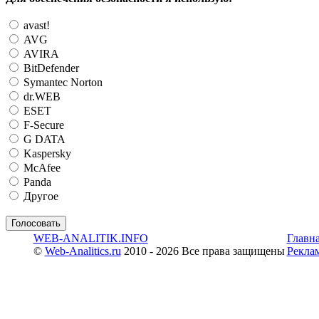
avast!
AVG
AVIRA
BitDefender
Symantec Norton
dr.WEB
ESET
F-Secure
G DATA
Kaspersky
McAfee
Panda
Другое
WEB-ANALITIK.INFO
Главн
©
Web-Analitics.ru
2010 - 2026 Все права защищены
Рекла