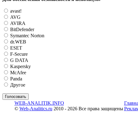
avast!
AVG
AVIRA
BitDefender
Symantec Norton
dr.WEB
ESET
F-Secure
G DATA
Kaspersky
McAfee
Panda
Другое
WEB-ANALITIK.INFO
Главн
©
Web-Analitics.ru
2010 - 2026 Все права защищены
Рекла