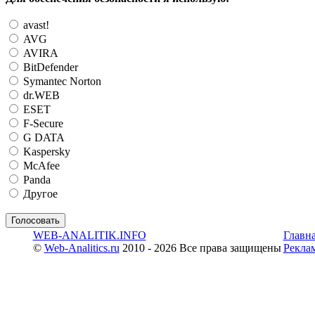
avast!
AVG
AVIRA
BitDefender
Symantec Norton
dr.WEB
ESET
F-Secure
G DATA
Kaspersky
McAfee
Panda
Другое
WEB-ANALITIK.INFO
Главн
©
Web-Analitics.ru
2010 - 2026 Все права защищены
Рекла