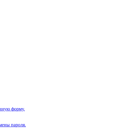
нную форму.
мены пароля.