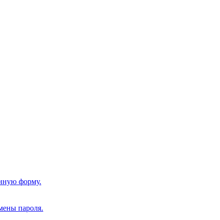
нную форму.
мены пароля.