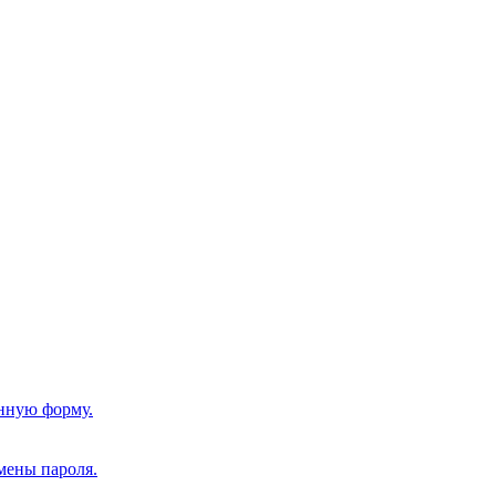
нную форму.
мены пароля.