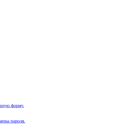
нную форму.
мены пароля.