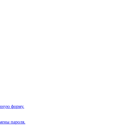
нную форму.
мены пароля.